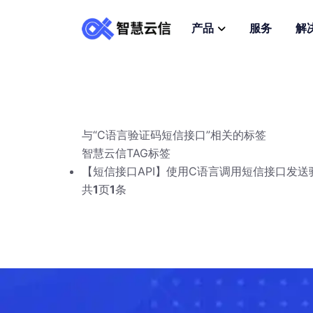
产品
服务
解
与
“C语言验证码短信接口”
相关的标签
智慧云信
TAG标签
【短信接口API】使用C语言调用短信接口发
共
1
页
1
条