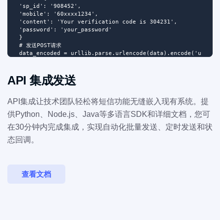
'sp_id': '908452',

'mobile': '60xxxx1234',

'content': 'Your verification code is 304231',

'password': 'your_password'

}

# 发送POST请求

data_encoded = urllib.parse.urlencode(data).encode('utf-8')
req = urllib.request.Request(url, data=data_encoded)

response = urllib.request.urlopen(req)

API 集成发送
API集成让技术团队轻松将短信功能无缝嵌入现有系统。提
供Python、Node.js、Java等多语言SDK和详细文档，您可
在30分钟内完成集成，实现自动化批量发送、定时发送和状
态回调。
查看文档