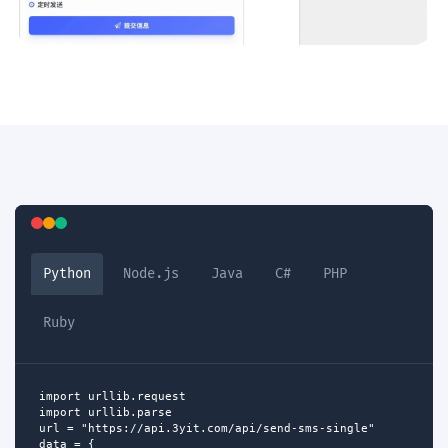
Python
Node.js
Java
C#
PHP
Ruby
import urllib.request

import urllib.parse

url = "https://api.3yit.com/api/send-sms-single"

data = {
