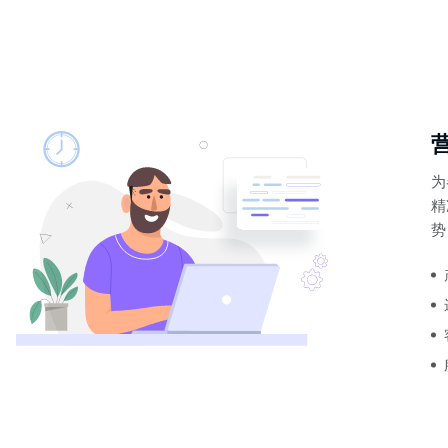
为
精
势